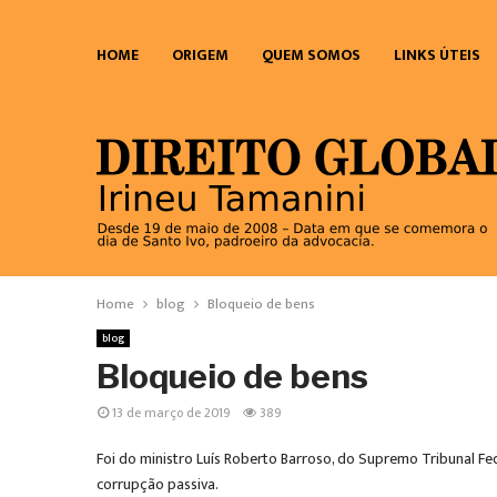
HOME
ORIGEM
QUEM SOMOS
LINKS ÚTEIS
Home
blog
Bloqueio de bens
blog
Bloqueio de bens
13 de março de 2019
389
Foi do ministro Luís Roberto Barroso, do Supremo Tribunal F
corrupção passiva.