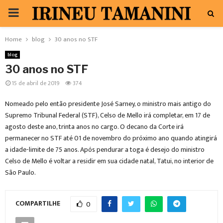
PRIMARY
MENU
Home
blog
30 anos no STF
blog
30 anos no STF
15 de abril de 2019
374
Nomeado pelo então presidente José Sarney, o ministro mais antigo do
Supremo Tribunal Federal (STF), Celso de Mello irá completar, em 17 de
agosto deste ano, trinta anos no cargo. O decano da Corte irá
permanecer no STF até 01 de novembro do próximo ano quando atingirá
a idade-limite de 75 anos. Após pendurar a toga é desejo do ministro
Celso de Mello é voltar a residir em sua cidade natal, Tatui, no interior de
São Paulo.
COMPARTILHE
0