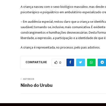
A criança nasceu com o sexo biológico masculino, mas desde 
psicoterápico e psiquiátrico em ambulatório especializado cr
– Em audiência especial, restou claro que a criança se identi
saudável, tornando-se, inclusive, mais comunicativa. É eviden
constrangimentos e humilhações desnecessárias. Desta forma, é
liberdade, a expressão, a participação e a identidade de que 
A criança é representada, no processo, pelo pais adotivos.
COMPARTILHE
0
ANTERIOR
Ninho do Urubu