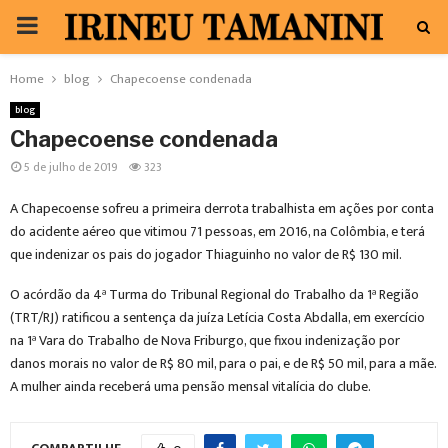
PRIMARY
MENU
Home
blog
Chapecoense condenada
blog
Chapecoense condenada
5 de julho de 2019
323
A Chapecoense sofreu a primeira derrota trabalhista em ações por conta
do acidente aéreo que vitimou 71 pessoas, em 2016, na Colômbia, e terá
que indenizar os pais do jogador Thiaguinho no valor de R$ 130 mil.
O acórdão da 4ª Turma do Tribunal Regional do Trabalho da 1ª Região
(TRT/RJ) ratificou a sentença da juíza Letícia Costa Abdalla, em exercício
na 1ª Vara do Trabalho de Nova Friburgo, que fixou indenização por
danos morais no valor de R$ 80 mil, para o pai, e de R$ 50 mil, para a mãe.
A mulher ainda receberá uma pensão mensal vitalícia do clube.