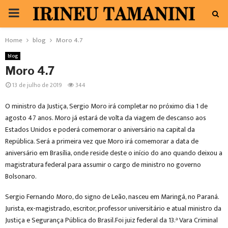
PRIMARY
MENU
Home
blog
Moro 4.7
blog
Moro 4.7
13 de julho de 2019
344
O ministro da Justiça, Sergio Moro irá completar no próximo dia 1 de
agosto 47 anos. Moro já estará de volta da viagem de descanso aos
Estados Unidos e poderá comemorar o aniversário na capital da
República. Será a primeira vez que Moro irá comemorar a data de
aniversário em Brasília, onde reside deste o início do ano quando deixou a
magistratura federal para assumir o cargo de ministro no governo
Bolsonaro.
Sergio Fernando Moro, do signo de Leão, nasceu em Maringá, no Paraná.
Jurista, ex-magistrado, escritor, professor universitário e atual ministro da
Justiça e Segurança Pública do Brasil.Foi juiz federal da 13.ª Vara Criminal