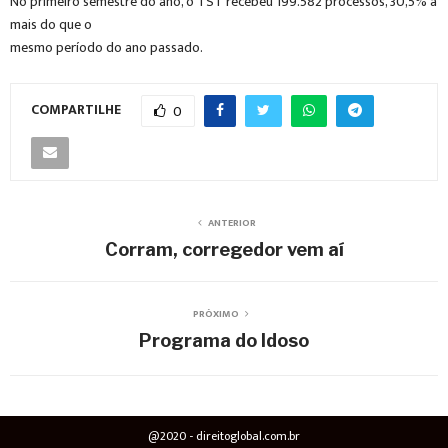
No primeiro semestre do ano, o TST recebeu 199.582 processos, 30,5% a
mais do que o
mesmo período do ano passado.
COMPARTILHE
0
ANTERIOR
Corram, corregedor vem aí
PRÓXIMO
Programa do Idoso
@2020 - direitoglobal.com.br