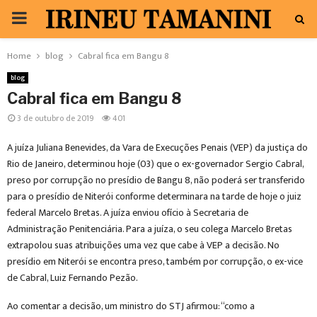
PRIMARY
MENU
Home
blog
Cabral fica em Bangu 8
blog
Cabral fica em Bangu 8
3 de outubro de 2019
401
A juíza Juliana Benevides, da Vara de Execuções Penais (VEP) da justiça do
Rio de Janeiro, determinou hoje (03) que o ex-governador Sergio Cabral,
preso por corrupção no presídio de Bangu 8, não poderá ser transferido
para o presídio de Niterói conforme determinara na tarde de hoje o juiz
federal Marcelo Bretas. A juíza enviou ofício à Secretaria de
Administração Penitenciária. Para a juíza, o seu colega Marcelo Bretas
extrapolou suas atribuições uma vez que cabe à VEP a decisão. No
presídio em Niterói se encontra preso, também por corrupção, o ex-vice
de Cabral, Luiz Fernando Pezão.
Ao comentar a decisão, um ministro do STJ afirmou: “como a