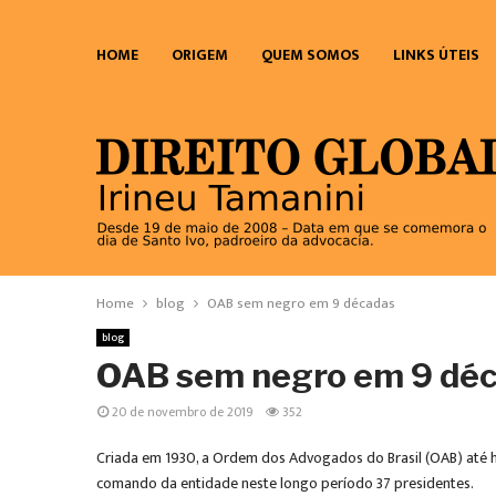
HOME
ORIGEM
QUEM SOMOS
LINKS ÚTEIS
Home
blog
OAB sem negro em 9 décadas
blog
OAB sem negro em 9 dé
20 de novembro de 2019
352
Criada em 1930, a Ordem dos Advogados do Brasil (OAB) até h
comando da entidade neste longo período 37 presidentes.