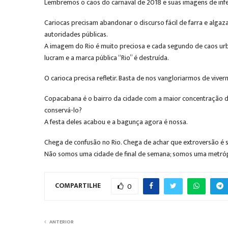
Lembremos o caos do carnaval de 2018 e suas imagens de infe
Cariocas precisam abandonar o discurso fácil de farra e algaza
autoridades públicas.
A imagem do Rio é muito preciosa e cada segundo de caos urba
lucram e a marca pública “Rio” é destruída.
O carioca precisa refletir. Basta de nos vangloriarmos de vi
Copacabana é o bairro da cidade com a maior concentração d
conservá-lo?
A festa deles acabou e a bagunça agora é nossa.
Chega de confusão no Rio. Chega de achar que extroversão é
Não somos uma cidade de final de semana; somos uma metrópol
COMPARTILHE
0
ANTERIOR