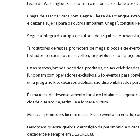
texto do Washington Fajardo com a maior intensidade possíve
Chega de associar caos com alegria. Chega de achar que extro
e deixar a sujeira para os outros limparem. Chega”, concluiu R
Segue a íntegra do artigo de autoria do arquiteto e urbanist
“Produtores de festas, promoters de mega-blocos e de evento
fechados, cercadinhos no réveillon, mega-blocos no espaço 
Estas marcas, brands, negócios, produtos, e suas celebridade
funcionam com operadores exclusivos. São eventos para convi
uma praga no Rio. Recursos públicos são disponibilizados para
É uma ideia de desenvolvimento turístico totalmente equivoc
cidade que acolhe, estimula e fornece cultura.
Marcas e promoters lucram muito. E se o evento dá errado, co
Desordem, quebra-quebra, destruição de patrimônio e o cao
decadente e sempre em DESORDEM.