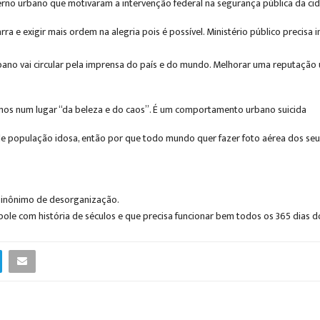
rno urbano que motivaram a intervenção federal na segurança pública da ci
rra e exigir mais ordem na alegria pois é possível. Ministério público precis
no vai circular pela imprensa do país e do mundo. Melhorar uma reputação ur
vermos num lugar “da beleza e do caos”. É um comportamento urbano suicida
e população idosa, então por que todo mundo quer fazer foto aérea dos seu
 sinônimo de desorganização.
e com história de séculos e que precisa funcionar bem todos os 365 dias d