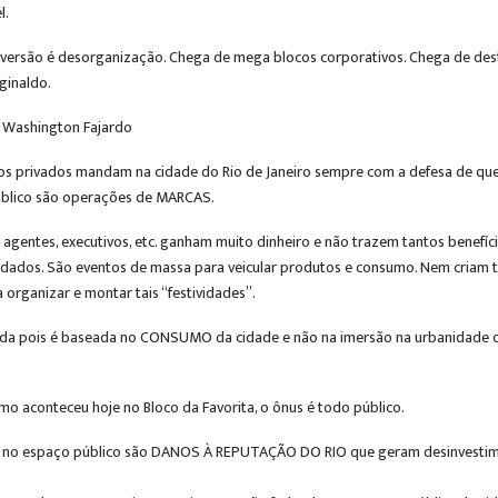
l.
versão é desorganização. Chega de mega blocos corporativos. Chega de destr
eginaldo.
a, Washington Fajardo
s privados mandam na cidade do Rio de Janeiro sempre com a defesa de que 
público são operações de MARCAS.
s, agentes, executivos, etc. ganham muito dinheiro e não trazem tantos benef
dados. São eventos de massa para veicular produtos e consumo. Nem criam ta
 organizar e montar tais “festividades”.
ada pois é baseada no CONSUMO da cidade e não na imersão na urbanidade do
mo aconteceu hoje no Bloco da Favorita, o ônus é todo público.
s no espaço público são DANOS À REPUTAÇÃO DO RIO que geram desinvestimen