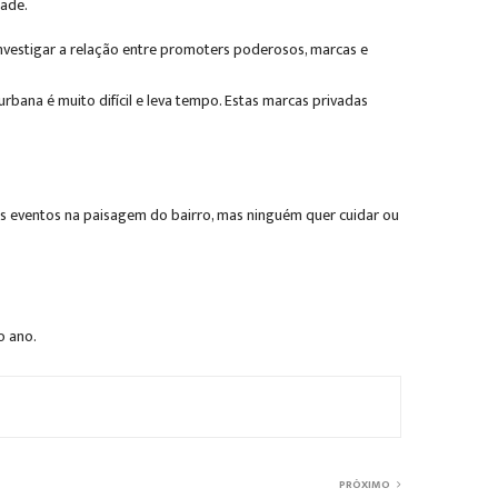
dade.
a investigar a relação entre promoters poderosos, marcas e
bana é muito difícil e leva tempo. Estas marcas privadas
s eventos na paisagem do bairro, mas ninguém quer cuidar ou
o ano.
PRÓXIMO