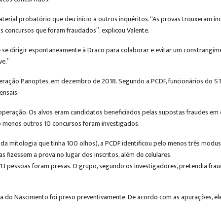
erial probatório que deu início a outros inquéritos. “As provas trouxeram i
os concursos que foram fraudados”, explicou Valente.
se dirigir espontaneamente à Draco para colaborar e evitar um constrangime
ve.”
eração Panoptes, em dezembro de 2018. Segundo a PCDF, funcionários do STJ
ensais.
operação. Os alvos eram candidatos beneficiados pelas supostas fraudes em c
o menos outros 10 concursos foram investigados.
da mitologia que tinha 100 olhos), a PCDF identificou pelo menos três modus
s fizessem a prova no lugar dos inscritos, além de celulares.
3 pessoas foram presas. O grupo, segundo os investigadores, pretendia fra
va do Nascimento foi preso preventivamente. De acordo com as apurações, ele 