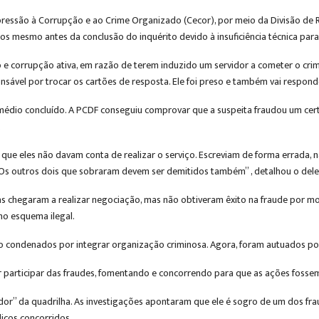
ressão à Corrupção e ao Crime Organizado (Cecor), por meio da Divisão de R
 mesmo antes da conclusão do inquérito devido à insuficiência técnica para 
 e corrupção ativa, em razão de terem induzido um servidor a cometer o cri
sável por trocar os cartões de resposta. Ele foi preso e também vai respond
 médio concluído. A PCDF conseguiu comprovar que a suspeita fraudou um cer
.
e eles não davam conta de realizar o serviço. Escreviam de forma errada, n
 Os outros dois que sobraram devem ser demitidos também” , detalhou o dele
las chegaram a realizar negociação, mas não obtiveram êxito na fraude por mot
no esquema ilegal.
do condenados por integrar organização criminosa. Agora, foram autuados po
 participar das fraudes, fomentando e concorrendo para que as ações fosse
ador” da quadrilha. As investigações apontaram que ele é sogro de um dos 
icos concorridos.