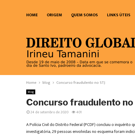
HOME
ORIGEM
QUEM SOMOS
LINKS ÚTEIS
Home
blog
Concurso fraudulento no STJ
blog
Concurso fraudulento no
24 de setembro de 2020
401
A Polícia Civil do Distrito Federal (PCDF) concluiu o inquérit
investigatória, 29 pessoas envolvidas no esquema foram indi