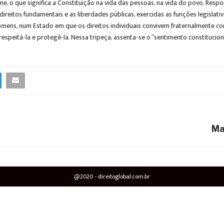
 o que significa a Constituição na vida das pessoas, na vida do povo. Respond
reitos fundamentais e as liberdades públicas, exercidas as funções legislativ
omens, num Estado em que os direitos individuais convivem fraternalmente co
speitá-la e protegê-la. Nessa tripeça, assenta-se o “sentimento constituciona
Ma
@2020 - direitoglobal.com.br