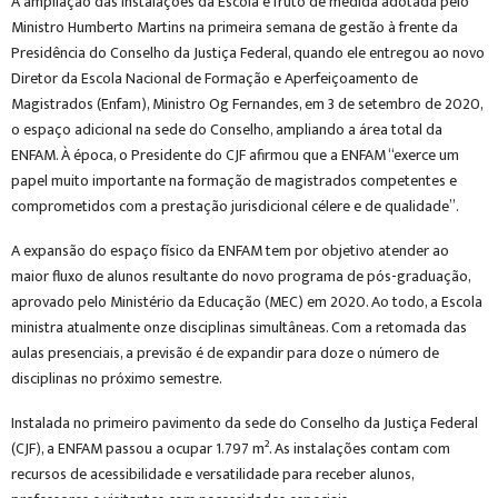
A ampliação das instalações da Escola é fruto de medida adotada pelo
Ministro Humberto Martins na primeira semana de gestão à frente da
Presidência do Conselho da Justiça Federal, quando ele entregou ao novo
Diretor da Escola Nacional de Formação e Aperfeiçoamento de
Magistrados (Enfam), Ministro Og Fernandes, em 3 de setembro de 2020,
o espaço adicional na sede do Conselho, ampliando a área total da
ENFAM. À época, o Presidente do CJF afirmou que a ENFAM “exerce um
papel muito importante na formação de magistrados competentes e
comprometidos com a prestação jurisdicional célere e de qualidade”.
A expansão do espaço físico da ENFAM tem por objetivo atender ao
maior fluxo de alunos resultante do novo programa de pós-graduação,
aprovado pelo Ministério da Educação (MEC) em 2020. Ao todo, a Escola
ministra atualmente onze disciplinas simultâneas. Com a retomada das
aulas presenciais, a previsão é de expandir para doze o número de
disciplinas no próximo semestre.
Instalada no primeiro pavimento da sede do Conselho da Justiça Federal
(CJF), a ENFAM passou a ocupar 1.797 m². As instalações contam com
recursos de acessibilidade e versatilidade para receber alunos,