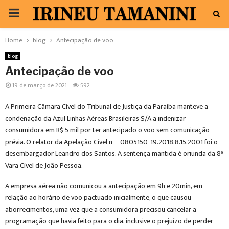
PRIMARY
MENU
Home
blog
Antecipação de voo
blog
Antecipação de voo
19 de março de 2021
592
A Primeira Câmara Cível do Tribunal de Justiça da Paraíba manteve a
condenação da Azul Linhas Aéreas Brasileiras S/A a indenizar
consumidora em R$ 5 mil por ter antecipado o voo sem comunicação
prévia. O relator da Apelação Cível nº 0805150-19.2018.8.15.2001 foi o
desembargador Leandro dos Santos. A sentença mantida é oriunda da 8ª
Vara Cível de João Pessoa.
A empresa aérea não comunicou a antecipação em 9h e 20min, em
relação ao horário de voo pactuado inicialmente, o que causou
aborrecimentos, uma vez que a consumidora precisou cancelar a
programação que havia feito para o dia, inclusive o prejuízo de perder