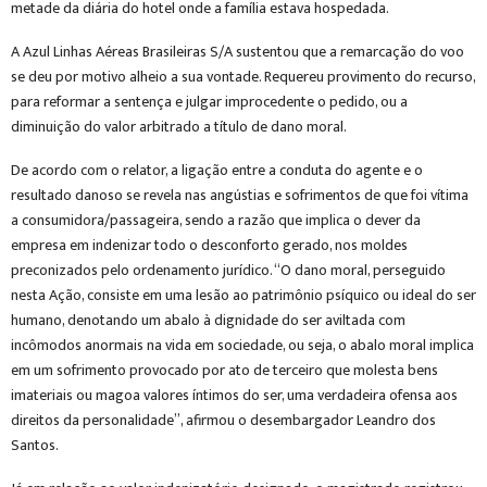
metade da diária do hotel onde a família estava hospedada.
A Azul Linhas Aéreas Brasileiras S/A sustentou que a remarcação do voo
se deu por motivo alheio a sua vontade. Requereu provimento do recurso,
para reformar a sentença e julgar improcedente o pedido, ou a
diminuição do valor arbitrado a título de dano moral.
De acordo com o relator, a ligação entre a conduta do agente e o
resultado danoso se revela nas angústias e sofrimentos de que foi vítima
a consumidora/passageira, sendo a razão que implica o dever da
empresa em indenizar todo o desconforto gerado, nos moldes
preconizados pelo ordenamento jurídico. “O dano moral, perseguido
nesta Ação, consiste em uma lesão ao patrimônio psíquico ou ideal do ser
humano, denotando um abalo à dignidade do ser aviltada com
incômodos anormais na vida em sociedade, ou seja, o abalo moral implica
em um sofrimento provocado por ato de terceiro que molesta bens
imateriais ou magoa valores íntimos do ser, uma verdadeira ofensa aos
direitos da personalidade”, afirmou o desembargador Leandro dos
Santos.