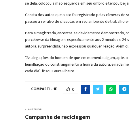
se dela, colocou a mão esquerda em seu ombro e tentou beijar-
Consta dos autos que o ato foi registrado pelas câmeras de 
passou a ser alvo de chacotas em seu ambiente de trabalho e 
Para a magistrada, encontra-se devidamente demonstrado, co
percebe-se da filmagem, especificamente aos 2 minutos e 24 se
autora, surpreendida, não expressou qualquer reação. Além di
“As alegações do homem de que ‘em momento algum, após o fa
humilhação ou constrangimento à honra da autora, é nada men
cada dia”, frisou Laura Ribeiro.
COMPARTILHE
0
ANTERIOR
Campanha de reciclagem