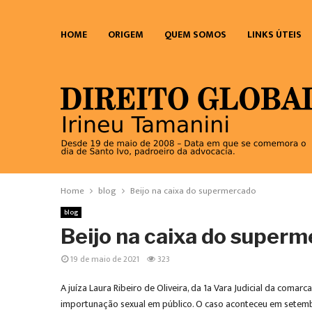
HOME
ORIGEM
QUEM SOMOS
LINKS ÚTEIS
Home
blog
Beijo na caixa do supermercado
blog
Beijo na caixa do super
19 de maio de 2021
323
A juíza Laura Ribeiro de Oliveira, da 1a Vara Judicial da com
importunação sexual em público. O caso aconteceu em setemb