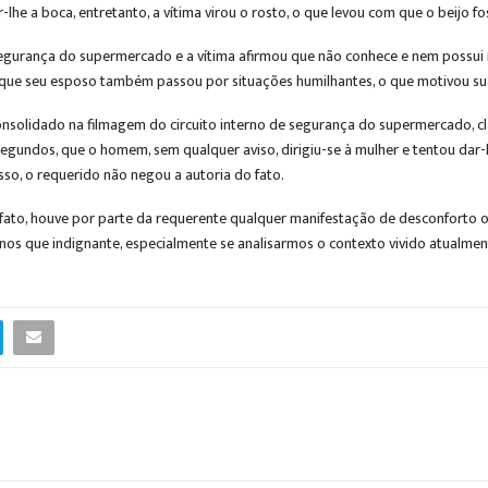
lhe a boca, entretanto, a vítima virou o rosto, o que levou com que o beijo f
segurança do supermercado e a vítima afirmou que não conhece e nem possui 
que seu esposo também passou por situações humilhantes, o que motivou sua 
nsolidado na filmagem do circuito interno de segurança do supermercado, c
gundos, que o homem, sem qualquer aviso, dirigiu-se à mulher e tentou dar-lhe
sso, o requerido não negou a autoria do fato.
to, houve por parte da requerente qualquer manifestação de desconforto o
os que indignante, especialmente se analisarmos o contexto vivido atualme