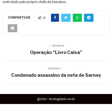
controlado pelo próprio chefe do Executivo.
COMPARTILHE
0
ANTERIOR
Operação “Livro Caixa”
PRÓXIMO
Condenado assassino da neta de Sarney
@2020 - direitoglobal.com.br