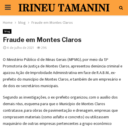
PRIMARY
MENU
Home
blog
Fraude em Montes Claros
blog
Fraude em Montes Claros
4 de julho de 2021
296
O Ministério Público d de Minas Gerais (MPMG), por meio da 13ª
Promotoria de Justiça de Montes Claros, apresentou denúncia criminal e
ajuizou Ação de Improbidade Administrativa em face de R.A.B.M., ex-
prefeito do município de Montes Claros, e também de um empresário e
de dois ex-secretários municipais.
Segundo as investigações, o ex-prefeito organizou, com o auxílio dos
demais réus, esquema para que o Município de Montes Claros
contratasse, para obras de pavimentação e drenagem, empresas que
comprassem materiais (como asfalto e concreto) ou utilizassem
maquinário de outras empresas pertencentes a grupo econômico