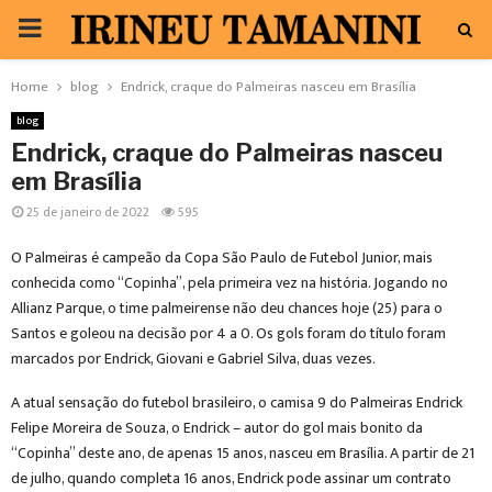
PRIMARY
MENU
Home
blog
Endrick, craque do Palmeiras nasceu em Brasília
blog
Endrick, craque do Palmeiras nasceu
em Brasília
25 de janeiro de 2022
595
O Palmeiras é campeão da Copa São Paulo de Futebol Junior, mais
conhecida como “Copinha”, pela primeira vez na história. Jogando no
Allianz Parque, o time palmeirense não deu chances hoje (25) para o
Santos e goleou na decisão por 4 a 0. Os gols foram do título foram
marcados por Endrick, Giovani e Gabriel Silva, duas vezes.
A atual sensação do futebol brasileiro, o camisa 9 do Palmeiras Endrick
Felipe Moreira de Souza, o Endrick – autor do gol mais bonito da
“Copinha” deste ano, de apenas 15 anos, nasceu em Brasília. A partir de 21
de julho, quando completa 16 anos, Endrick pode assinar um contrato