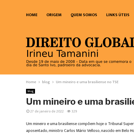
HOME
ORIGEM
QUEM SOMOS
LINKS ÚTEIS
Home
blog
Um mineiro e uma brasiliense no TSE
blog
Um mineiro e uma brasil
27 de janeiro de 2022
329
Um mineiro e uma brasiliense compõem hoje o Tribunal Superior
aposentado, ministro Carlos Mário Velloso, nascido em Belo Ho