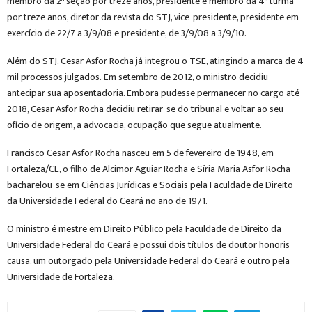
membro da 2ª seção por treze anos, presidente e membro da 4ª turma
por treze anos, diretor da revista do STJ, vice-presidente, presidente em
exercício de 22/7 a 3/9/08 e presidente, de 3/9/08 a 3/9/10.
Além do STJ, Cesar Asfor Rocha já integrou o TSE, atingindo a marca de 4
mil processos julgados. Em setembro de 2012, o ministro decidiu
antecipar sua aposentadoria. Embora pudesse permanecer no cargo até
2018, Cesar Asfor Rocha decidiu retirar-se do tribunal e voltar ao seu
ofício de origem, a advocacia, ocupação que segue atualmente.
Francisco Cesar Asfor Rocha nasceu em 5 de fevereiro de 1948, em
Fortaleza/CE, o filho de Alcimor Aguiar Rocha e Síria Maria Asfor Rocha
bacharelou-se em Ciências Jurídicas e Sociais pela Faculdade de Direito
da Universidade Federal do Ceará no ano de 1971.
O ministro é mestre em Direito Público pela Faculdade de Direito da
Universidade Federal do Ceará e possui dois títulos de doutor honoris
causa, um outorgado pela Universidade Federal do Ceará e outro pela
Universidade de Fortaleza.