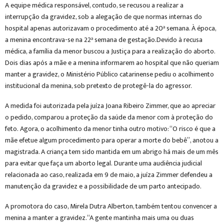
A equipe médica responsável, contudo, se recusou a realizar a
interrupção da gravidez, sob a alegação de que normas internas do
hospital apenas autorizavam o procedimento até a 20ª semana. À época,
a menina encontrava-se na 22ª semana de gestação.Devido à recusa
médica, a família da menor buscou a Justiça para a realização do aborto.
Dois dias após a mãe e a menina informarem ao hospital que não queriam
manter a gravidez, o Ministério Público catarinense pediu o acolhimento
institucional da menina, sob pretexto de protegê-la do agressor.
A medida foi autorizada pela juíza Joana Ribeiro Zimmer, que ao apreciar
o pedido, comparou a proteção da saúde da menor com à proteção do
feto. Agora, o acolhimento da menor tinha outro motivo: “O risco é que a
mãe efetue algum procedimento para operar a morte do bebê”, anotou a
magistrada. A criança tem sido mantida em um abrigo há mais de um mês
para evitar que faça um aborto legal. Durante uma audiência judicial
relacionada ao caso, realizada em 9 de maio, a juíza Zimmer defendeu a
manutenção da gravidez e a possibilidade de um parto antecipado.
A promotora do caso, Mirela Dutra Alberton, também tentou convencer a
menina a manter a gravidez.“A gente mantinha mais uma ou duas