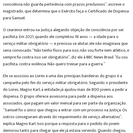
consciência não guarda pertinência com prazos preclusivos”, escreve o
magistrado, que determina que o Exército faça o Certificado de Dispensa
para Samuel.
O cearense entrou na Justiça alegando objeção de consciência por ser
pacifista. Em 2021, quando ele completou 18 anos — a idade para o
serviço militar obrigatório — e precisou se alistar, ele não imaginava que
seria convocado. “Não tenho físico para isso, não sou forte nem atlético, e
sempre fui contra isso ser obrigatório”, diz ele à BBC News Brasil. “Eu sou
pacifista, contra violência. Não quero treinar para a guerra.”
Ele se associou ao Livres e uma das principais bandeiras do grupo é a
campanha pelo fim do serviço militar obrigatório. Segundo o presidente
do Livres, Magno Karl, a entidade já ajudou mais de 800 jovens a pedir a
dispensa. O grupo oferece assessoria para pedir a dispensa aos
associados, que pagam um valor mensal para ser parte da organização.
“Samuel foi o único que chegou a entrar com um processo na Justiça. Os
outros conseguiram através do requerimento de serviço alternativo”,
explica Magno Karl. Isso porque a resposta para o pedido do jovem
demorou tanto para chegar que ele já estava servindo. Quando chegou,