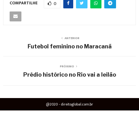
COMPARTILHE
0
ANTERIOR
Futebol feminino no Maracanã
PRÓXIMO
Prédio histórico no Rio vai a leilão
@2020 - direitoglobal.com.br