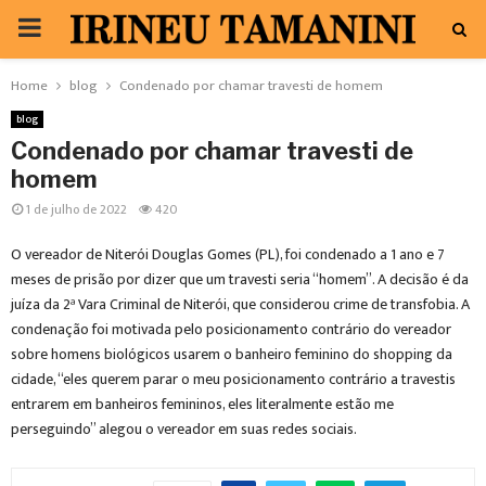
PRIMARY
MENU
Home
blog
Condenado por chamar travesti de homem
blog
Condenado por chamar travesti de
homem
1 de julho de 2022
420
O vereador de Niterói Douglas Gomes (PL), foi condenado a 1 ano e 7
meses de prisão por dizer que um travesti seria “homem”. A decisão é da
juíza da 2ª Vara Criminal de Niterói, que considerou crime de transfobia. A
condenação foi motivada pelo posicionamento contrário do vereador
sobre homens biológicos usarem o banheiro feminino do shopping da
cidade, “eles querem parar o meu posicionamento contrário a travestis
entrarem em banheiros femininos, eles literalmente estão me
perseguindo” alegou o vereador em suas redes sociais.