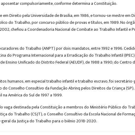
e aposentar compulsoriamente, conforme determina a Constituição.
se em Direito pela Universidade de Brasília, em 1986, e tornou-se mestre em D
Público do Trabalho, por concurso público de provas e títulos, em 1989. No ó
2002, chefiou a Coordenadoria Nacional de Combate ao Trabalho Infantil e 
curadores do Trabalho (ANPT) por dois mandatos, entre 1992 e 1996. Cedido
na do Programa Internacional para a Erradicação do Trabalho Infantil (IPEC)
de Ensino Unificado do Distrito Federal (AEUDF), de 1988 a 1990; do Centro de
s humanos, em especial trabalho infantil e trabalho escravo, foi secretário-ge
do Conselho Consultivo da Fundação Abrinq pelos Direitos da Criança (SP), 
il na América do Sul de 1997 a 1999.
o vaga destinada pela Constituição a membros do Ministério Público do Trab
stiça do Trabalho (CSJT), o Conselho Consultivo da Escola Nacional de For
r-geral da Justiça do Trabalho para o biênio 2018-2020.