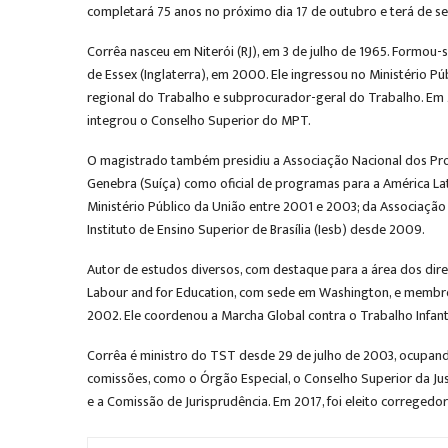
completará 75 anos no próximo dia 17 de outubro e terá de s
Corrêa nasceu em Niterói (RJ), em 3 de julho de 1965. Formou-
de Essex (Inglaterra), em 2000. Ele ingressou no Ministério 
regional do Trabalho e subprocurador-geral do Trabalho. Em 
integrou o Conselho Superior do MPT.
O magistrado também presidiu a Associação Nacional dos Pro
Genebra (Suíça) como oficial de programas para a América Lati
Ministério Público da União entre 2001 e 2003; da Associação 
Instituto de Ensino Superior de Brasília (Iesb) desde 2009.
Autor de estudos diversos, com destaque para a área dos direito
Labour and for Education, com sede em Washington, e membro 
2002. Ele coordenou a Marcha Global contra o Trabalho Infant
Corrêa é ministro do TST desde 29 de julho de 2003, ocupand
comissões, como o Órgão Especial, o Conselho Superior da Ju
e a Comissão de Jurisprudência. Em 2017, foi eleito corregedo