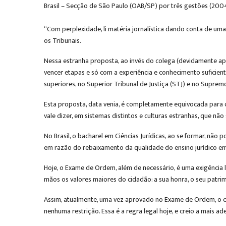
Brasil – Secção de São Paulo (OAB/SP) por três gestões (2004
“Com perplexidade, li matéria jornalística dando conta de u
os Tribunais.
​​Nessa estranha proposta, ao invés do colega (devidamente 
vencer etapas e só com a experiência e conhecimento suficiente
superiores, no Superior Tribunal de Justiça (STJ) e no Supremo
​​Esta proposta, data venia, é completamente equivocada para 
vale dizer, em sistemas distintos e culturas estranhas, que nã
​​No Brasil, o bacharel em Ciências Jurídicas, ao se formar,
em razão do rebaixamento da qualidade do ensino jurídico em
​​Hoje, o Exame de Ordem, além de necessário, é uma exigência
mãos os valores maiores do cidadão: a sua honra, o seu patri
​​Assim, atualmente, uma vez aprovado no Exame de Ordem, o co
nenhuma restrição. Essa é a regra legal hoje, e creio a mais a