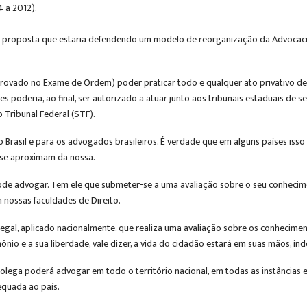
 a 2012).
ma proposta que estaria defendendo um modelo de reorganização da Advocacia,
aprovado no Exame de Ordem) poder praticar todo e qualquer ato privativo d
s poderia, ao final, ser autorizado a atuar junto aos tribunais estaduais de s
 Tribunal Federal (STF).
o Brasil e para os advogados brasileiros. É verdade que em alguns países iss
o se aproximam da nossa.
 não pode advogar. Tem ele que submeter-se a uma avaliação sobre o seu conhe
 nossas faculdades de Direito.
 legal, aplicado nacionalmente, que realiza uma avaliação sobre os conhecime
mônio e a sua liberdade, vale dizer, a vida do cidadão estará em suas mãos
lega poderá advogar em todo o território nacional, em todas as instâncias e 
dequada ao país.