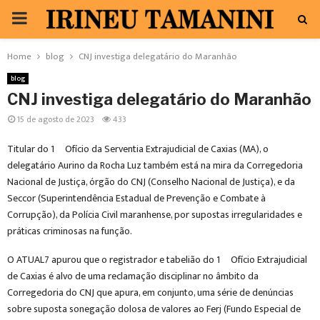
PRIMARY
MENU
Home
blog
CNJ investiga delegatário do Maranhão
blog
CNJ investiga delegatário do Maranhão
15 de agosto de 2023
433
Titular do 1º Ofício da Serventia Extrajudicial de Caxias (MA), o
delegatário Aurino da Rocha Luz também está na mira da Corregedoria
Nacional de Justiça, órgão do CNJ (Conselho Nacional de Justiça), e da
Seccor (Superintendência Estadual de Prevenção e Combate à
Corrupção), da Polícia Civil maranhense, por supostas irregularidades e
práticas criminosas na função.
O ATUAL7 apurou que o registrador e tabelião do 1º Ofício Extrajudicial
de Caxias é alvo de uma reclamação disciplinar no âmbito da
Corregedoria do CNJ que apura, em conjunto, uma série de denúncias
sobre suposta sonegação dolosa de valores ao Ferj (Fundo Especial de