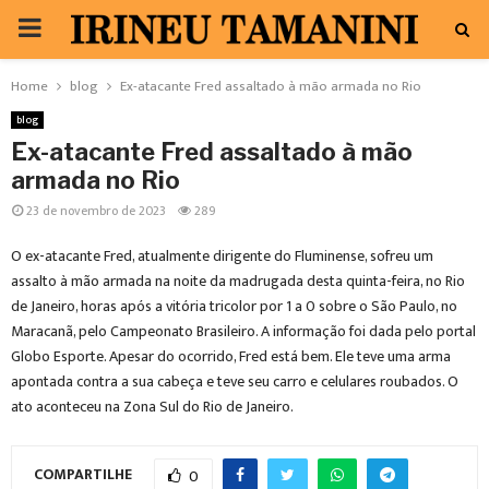
PRIMARY
MENU
Home
blog
Ex-atacante Fred assaltado à mão armada no Rio
blog
Ex-atacante Fred assaltado à mão
armada no Rio
23 de novembro de 2023
289
O ex-atacante Fred, atualmente dirigente do Fluminense, sofreu um
assalto à mão armada na noite da madrugada desta quinta-feira, no Rio
de Janeiro, horas após a vitória tricolor por 1 a 0 sobre o São Paulo, no
Maracanã, pelo Campeonato Brasileiro. A informação foi dada pelo portal
Globo Esporte. Apesar do ocorrido, Fred está bem. Ele teve uma arma
apontada contra a sua cabeça e teve seu carro e celulares roubados. O
ato aconteceu na Zona Sul do Rio de Janeiro.
COMPARTILHE
0