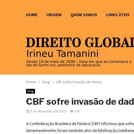
HOME
ORIGEM
QUEM SOMOS
LINKS ÚTEIS
Home
blog
CBF sofre invasão de dados
blog
CBF sofre invasão de da
2 de dezembro de 2023
276
A Confederação Brasileira de Futebol (CBF) informou que sof
lamentavelmente, foram também alvo de falsificação/adultera