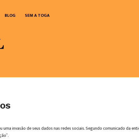
BLOG
SEM A TOGA
dos
reu uma invasão de seus dados nas redes sociais. Segundo comunicado da enti
ção”.