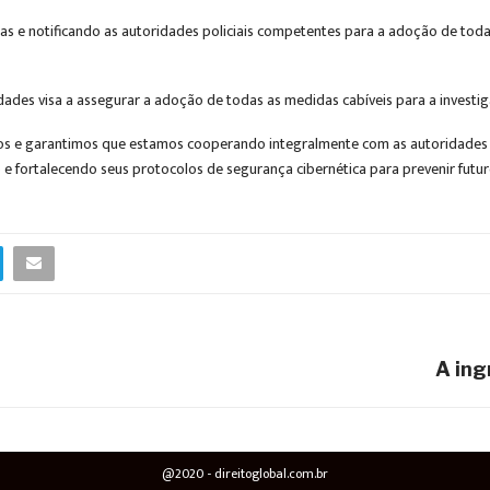
as e notificando as autoridades policiais competentes para a adoção de toda
dades visa a assegurar a adoção de todas as medidas cabíveis para a investi
e garantimos que estamos cooperando integralmente com as autoridades par
 e fortalecendo seus protocolos de segurança cibernética para prevenir fut
A ing
@2020 - direitoglobal.com.br