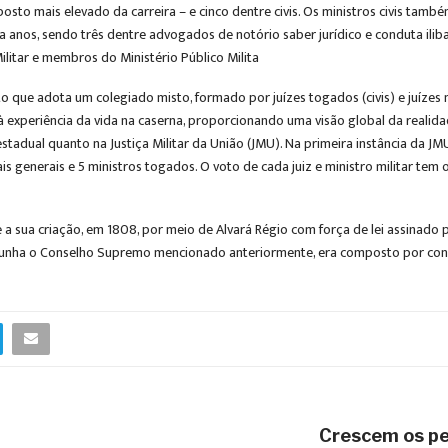
posto mais elevado da carreira – e cinco dentre civis. Os ministros civis tam
a anos, sendo três dentre advogados de notório saber jurídico e conduta iliba
Militar e membros do Ministério Público Milita
e adota um colegiado misto, formado por juízes togados (civis) e juízes milit
à experiência da vida na caserna, proporcionando uma visão global da realida
 estadual quanto na Justiça Militar da União (JMU). Na primeira instância da J
ais generais e 5 ministros togados. O voto de cada juiz e ministro militar 
sde a sua criação, em 1808, por meio de Alvará Régio com força de lei assinad
mpunha o Conselho Supremo mencionado anteriormente, era composto por consel
Crescem os pe