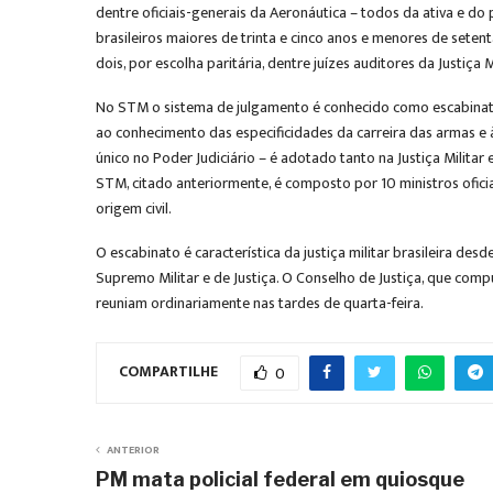
dentre oficiais-generais da Aeronáutica – todos da ativa e do 
brasileiros maiores de trinta e cinco anos e menores de setent
dois, por escolha paritária, dentre juízes auditores da Justiça 
No STM o sistema de julgamento é conhecido como escabinato qu
ao conhecimento das especificidades da carreira das armas e 
único no Poder Judiciário – é adotado tanto na Justiça Militar
STM, citado anteriormente, é composto por 10 ministros ofici
origem civil.
O escabinato é característica da justiça militar brasileira de
Supremo Militar e de Justiça. O Conselho de Justiça, que co
reuniam ordinariamente nas tardes de quarta-feira.
COMPARTILHE
0
ANTERIOR
PM mata policial federal em quiosque