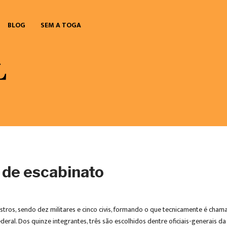
BLOG
SEM A TOGA
 de escabinato
stros, sendo dez militares e cinco civis, formando o que tecnicamente é ch
al. Dos quinze integrantes, três são escolhidos dentre oficiais-generais da M