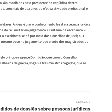
bém são escolhidos pelo presidente da República dentre
da, com mais de dez anos de efetiva atividade profissional, e
ares. A ideia é unir o conhecimento legal e a técnica jurídica
de do réu militar em julgamento. O sistema de escabinato –
MU, o escabinato se dá por meio dos Conselhos de Justiça. O
tem o mesmo peso no julgamento que o voto dos magistrados de
o pelo príncipe regente Dom João, que criou o Conselho
heiros de guerra, vogais e três ministros togados, que se
PRÓXIMO
didos de dossiês sobre pessoas jurídicas