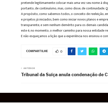
pretende legitimamente colocar mais uma vez seu nome à disp
portanto, de continuísmo, mas, como disse, de continuidade. Que
A propósito, como sabemos todos, o conceito de reeleição, em q
e projetos já iniciados, bem como iniciar novos planos e empr
transparente, e sem nenhum demérito para os demais candidat
este é, no momento, o melhor caminho para nossa entidade re
E não esqueçamos a lição que a experiência nos ensinou e con
COMPARTILHE
0
ANTERIOR
Tribunal da Suíça anula condenação de 