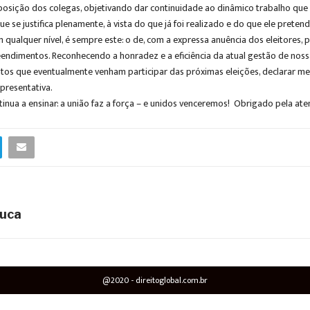
osição dos colegas, objetivando dar continuidade ao dinâmico trabalho que 
 se justifica plenamente, à vista do que já foi realizado e do que ele pretende
ualquer nível, é sempre este: o de, com a expressa anuência dos eleitores, pe
eendimentos. Reconhecendo a honradez e a eficiência da atual gestão de nossa
os que eventualmente venham participar das próximas eleições, declarar me
presentativa.
tinua a ensinar: a união faz a força – e unidos venceremos! Obrigado pela a
Cuca
@2020 - direitoglobal.com.br