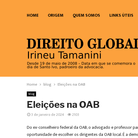
HOME
ORIGEM
QUEM SOMOS
LINKS ÚTEIS
Home
blog
Eleições na OAB
blog
Eleições na OAB
3 de janeiro de 2024
2103
Do ex-conselheiro federal da OAB, o advogado e professor par
oportunidade de escolher os dirigentes da OAB local. É a dem