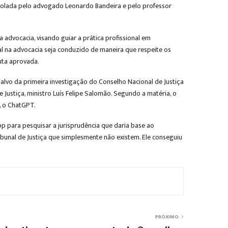
otocolada pelo advogado Leonardo Bandeira e pelo professor
 advocacia, visando guiar a prática profissional em
cial na advocacia seja conduzido de maneira que respeite os
nuta aprovada.
u alvo da primeira investigação do Conselho Nacional de Justiça
e Justiça, ministro Luís Felipe Salomão. Segundo a matéria, o
t, o ChatGPT.
pp para pesquisar a jurisprudência que daria base ao
unal de Justiça que simplesmente não existem. Ele conseguiu
PRÓXIMO