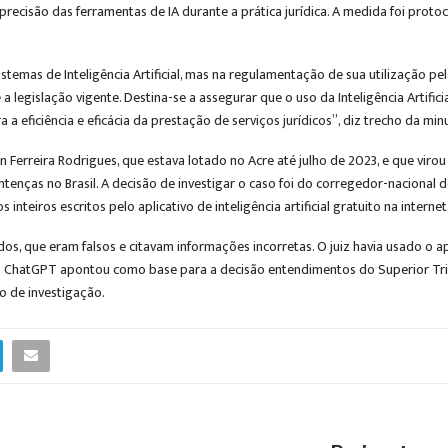
 precisão das ferramentas de IA durante a prática jurídica. A medida foi pr
emas de Inteligência Artificial, mas na regulamentação de sua utilização pela
 a legislação vigente. Destina-se a assegurar que o uso da Inteligência Artifi
a a eficiência e eficácia da prestação de serviços jurídicos”, diz trecho da mi
 Ferreira Rodrigues, que estava lotado no Acre até julho de 2023, e que viro
entenças no Brasil. A decisão de investigar o caso foi do corregedor-nacional d
nteiros escritos pelo aplicativo de inteligência artificial gratuito na interne
os, que eram falsos e citavam informações incorretas. O juiz havia usado o a
o ChatGPT apontou como base para a decisão entendimentos do Superior Trib
vo de investigação.