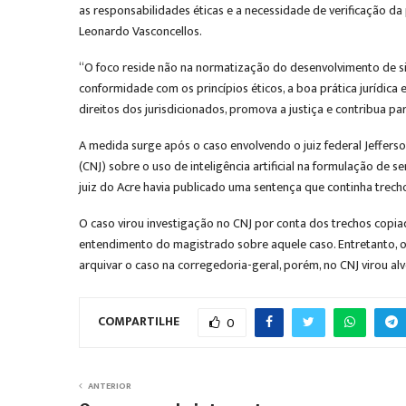
as responsabilidades éticas e a necessidade de verificação da
Leonardo Vasconcellos.
“O foco reside não na normatização do desenvolvimento de sist
conformidade com os princípios éticos, a boa prática jurídica e
direitos dos jurisdicionados, promova a justiça e contribua par
A medida surge após o caso envolvendo o juiz federal Jefferson
(CNJ) sobre o uso de inteligência artificial na formulação de s
juiz do Acre havia publicado uma sentença que continha trechos i
O caso virou investigação no CNJ por conta dos trechos copiad
entendimento do magistrado sobre aquele caso. Entretanto, 
arquivar o caso na corregedoria-geral, porém, no CNJ virou al
COMPARTILHE
0
ANTERIOR