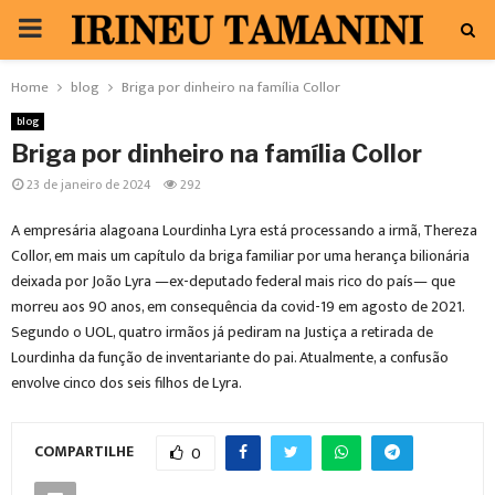
PRIMARY
MENU
Home
blog
Briga por dinheiro na família Collor
blog
Briga por dinheiro na família Collor
23 de janeiro de 2024
292
A empresária alagoana Lourdinha Lyra está processando a irmã, Thereza
Collor, em mais um capítulo da briga familiar por uma herança bilionária
deixada por João Lyra —ex-deputado federal mais rico do país— que
morreu aos 90 anos, em consequência da covid-19 em agosto de 2021.
Segundo o UOL, quatro irmãos já pediram na Justiça a retirada de
Lourdinha da função de inventariante do pai. Atualmente, a confusão
envolve cinco dos seis filhos de Lyra.
COMPARTILHE
0