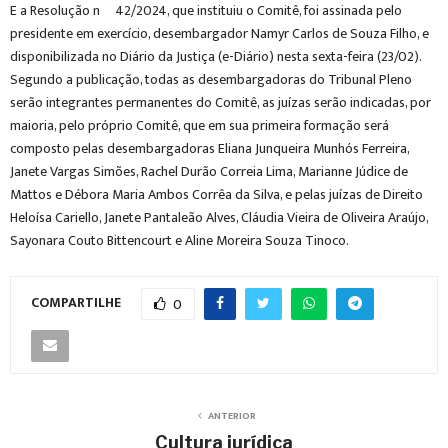
E a Resolução nº 42/2024, que instituiu o Comitê, foi assinada pelo
presidente em exercício, desembargador Namyr Carlos de Souza Filho, e
disponibilizada no Diário da Justiça (e-Diário) nesta sexta-feira (23/02).
Segundo a publicação, todas as desembargadoras do Tribunal Pleno
serão integrantes permanentes do Comitê, as juízas serão indicadas, por
maioria, pelo próprio Comitê, que em sua primeira formação será
composto pelas desembargadoras Eliana Junqueira Munhós Ferreira,
Janete Vargas Simões, Rachel Durão Correia Lima, Marianne Júdice de
Mattos e Débora Maria Ambos Corrêa da Silva, e pelas juízas de Direito
Heloísa Cariello, Janete Pantaleão Alves, Cláudia Vieira de Oliveira Araújo,
Sayonara Couto Bittencourt e Aline Moreira Souza Tinoco.
COMPARTILHE
0
ANTERIOR
Cultura jurídica