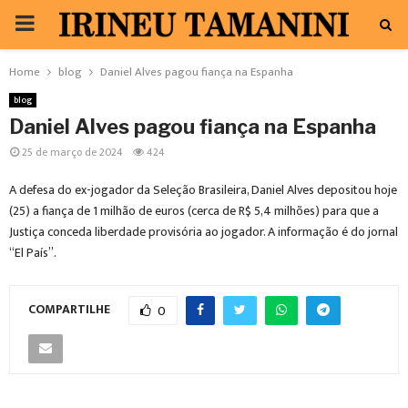
PRIMARY
MENU
Home
blog
Daniel Alves pagou fiança na Espanha
blog
Daniel Alves pagou fiança na Espanha
25 de março de 2024
424
A defesa do ex-jogador da Seleção Brasileira, Daniel Alves depositou hoje
(25) a fiança de 1 milhão de euros (cerca de R$ 5,4 milhões) para que a
Justiça conceda liberdade provisória ao jogador. A informação é do jornal
“El País”.
COMPARTILHE
0