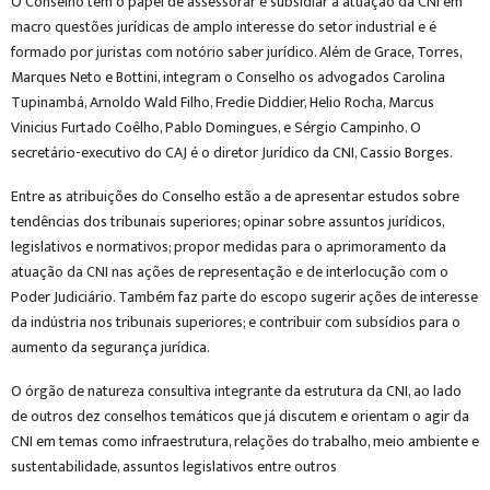
O Conselho tem o papel de assessorar e subsidiar a atuação da CNI em
macro questões jurídicas de amplo interesse do setor industrial e é
formado por juristas com notório saber jurídico. Além de Grace, Torres,
Marques Neto e Bottini, integram o Conselho os advogados Carolina
Tupinambá, Arnoldo Wald Filho, Fredie Diddier, Helio Rocha, Marcus
Vinicius Furtado Coêlho, Pablo Domingues, e Sérgio Campinho. O
secretário-executivo do CAJ é o diretor Jurídico da CNI, Cassio Borges.
Entre as atribuições do Conselho estão a de apresentar estudos sobre
tendências dos tribunais superiores; opinar sobre assuntos jurídicos,
legislativos e normativos; propor medidas para o aprimoramento da
atuação da CNI nas ações de representação e de interlocução com o
Poder Judiciário. Também faz parte do escopo sugerir ações de interesse
da indústria nos tribunais superiores; e contribuir com subsídios para o
aumento da segurança jurídica.
O órgão de natureza consultiva integrante da estrutura da CNI, ao lado
de outros dez conselhos temáticos que já discutem e orientam o agir da
CNI em temas como infraestrutura, relações do trabalho, meio ambiente e
sustentabilidade, assuntos legislativos entre outros