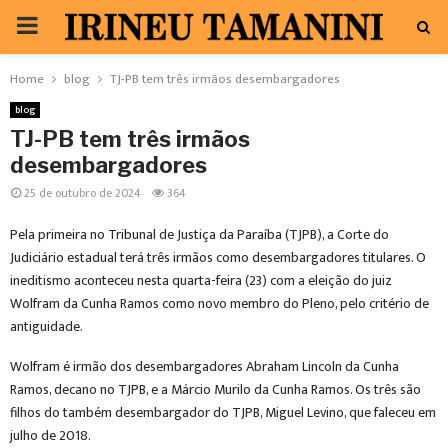
PRIMARY
MENU
Home
blog
TJ-PB tem três irmãos desembargadores
blog
TJ-PB tem três irmãos
desembargadores
25 de outubro de 2024
364
Pela primeira no Tribunal de Justiça da Paraíba (TJPB), a Corte do
Judiciário estadual terá três irmãos como desembargadores titulares. O
ineditismo aconteceu nesta quarta-feira (23) com a eleição do juiz
Wolfram da Cunha Ramos como novo membro do Pleno, pelo critério de
antiguidade.
Wolfram é irmão dos desembargadores Abraham Lincoln da Cunha
Ramos, decano no TJPB, e a Márcio Murilo da Cunha Ramos. Os três são
filhos do também desembargador do TJPB, Miguel Levino, que faleceu em
julho de 2018.