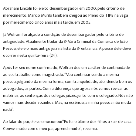
Abraham Lincoln foi eleito desembargador em 2000, pelo critério de
merecimento. Márcio Murilo também chegou ao Pleno do TJPB na vaga
por merecimento cinco anos mais tarde, em 2005.
Já Wofram foi alçado a condição de desembargador pelo critério de
antiguidade. Atualmente titular da 3ª Vara Criminal da Comarca de João
Pessoa, ele é o mais antigo juiz na lista da 3ª entrância. A posse dele deve
ocorrer nesta quinta-feira (24).
Após ter seu nome confirmado, Wolfran deu um caráter de continuidade
ao seu trabalho como magistrado. “Vou continuar sendo a mesma
pessoa, julgando da mesma forma, com tranquilidade, atendendo bem os
advogados, as partes. Com a diferença que agora nós vamos revisar as
matérias, as sentenças dos colegas juízes, junto com o colegiado. Nós não
vamos mais decidir sozinhos. Mas, na essência, a minha pessoa não muda
nada”.
Ao falar do pai, ele se emocionou: “Eu fui o último dos filhos a sair de casa.
Convivi muito com o meu pai, aprendi muito”, resumiu.