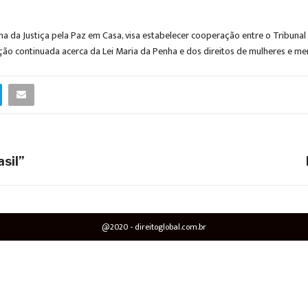
da Justiça pela Paz em Casa, visa estabelecer cooperação entre o Tribunal b
ção continuada acerca da Lei Maria da Penha e dos direitos de mulheres e meni
asil”
@2020 - direitoglobal.com.br