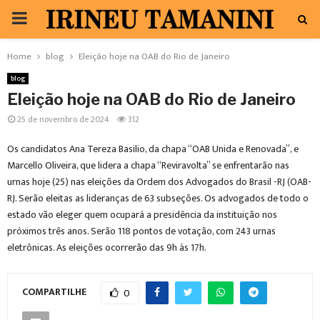
PRIMARY
MENU
Home
blog
Eleição hoje na OAB do Rio de Janeiro
blog
Eleição hoje na OAB do Rio de Janeiro
25 de novembro de 2024
312
Os candidatos Ana Tereza Basilio, da chapa “OAB Unida e Renovada”, e
Marcello Oliveira, que lidera a chapa “Reviravolta” se enfrentarão nas
urnas hoje (25) nas eleições da Ordem dos Advogados do Brasil -RJ (OAB-
RJ. Serão eleitas as lideranças de 63 subseções. Os advogados de todo o
estado vão eleger quem ocupará a presidência da instituição nos
próximos três anos. Serão 118 pontos de votação, com 243 urnas
eletrônicas. As eleições ocorrerão das 9h às 17h.
COMPARTILHE
0