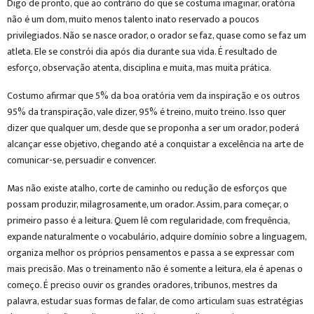
Digo de pronto, que ao contrário do que se costuma imaginar, oratória
não é um dom, muito menos talento inato reservado a poucos
privilegiados. Não se nasce orador, o orador se faz, quase como se faz um
atleta. Ele se constrói dia após dia durante sua vida. É resultado de
esforço, observação atenta, disciplina e muita, mas muita prática.
Costumo afirmar que 5% da boa oratória vem da inspiração e os outros
95% da transpiração, vale dizer, 95% é treino, muito treino. Isso quer
dizer que qualquer um, desde que se proponha a ser um orador, poderá
alcançar esse objetivo, chegando até a conquistar a excelência na arte de
comunicar-se, persuadir e convencer.
Mas não existe atalho, corte de caminho ou redução de esforços que
possam produzir, milagrosamente, um orador. Assim, para começar, o
primeiro passo é a leitura. Quem lê com regularidade, com frequência,
expande naturalmente o vocabulário, adquire domínio sobre a linguagem,
organiza melhor os próprios pensamentos e passa a se expressar com
mais precisão. Mas o treinamento não é somente a leitura, ela é apenas o
começo. É preciso ouvir os grandes oradores, tribunos, mestres da
palavra, estudar suas formas de falar, de como articulam suas estratégias