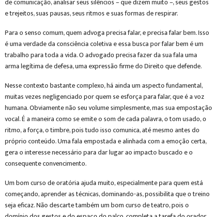
de comunicação, analisar seus silêncios – que dizem muito –, seus gestos
e trejeitos, suas pausas, seus ritmos e suas formas de respirar.
Para o senso comum, quem advoga precisa falar, e precisa falar bem. Isso
é uma verdade da consciência coletiva e essa busca por falar bem é um
trabalho para toda a vida. O advogado precisa fazer da sua fala uma
arma legítima de defesa, uma expressão firme do Direito que defende.
Nesse contexto bastante complexo, há ainda um aspecto fundamental,
muitas vezes negligenciado por quem se esforça para falar, que é a voz
humana. Obviamente não seu volume simplesmente, mas sua empostação
vocal. É a maneira como se emite o som de cada palavra, o tom usado, o
ritmo, a força, o timbre, pois tudo isso comunica, até mesmo antes do
próprio conteúdo. Uma fala empostada e alinhada com a emoção certa,
gera o interesse necessário para dar lugar ao impacto buscado e o
consequente convencimento.
Um bom curso de oratória ajuda muito, especialmente para quem está
começando, aprender as técnicas, dominando-as, possibilita que o treino
seja eficaz. Não descarte também um bom curso de teatro, pois o
domínio dos gestos e do espaço do palco, completa a tarefa do orador.