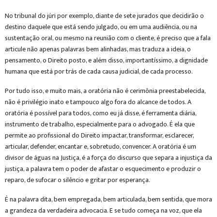
No tribunal do júri por exemplo, diante de sete jurados que decidirão o
destino daquele que está sendo julgado, ou em uma audiência, ou na
sustentação oral, ou mesmo na reunião com o cliente, é preciso que a fala
articule não apenas palavras bem alinhadas, mas traduza a ideia, o
pensamento, o Direito posto, e além disso, importantíssimo, a dignidade
humana que está por trás de cada causa judicial, de cada processo.
Por tudo isso, e muito mais, a oratória não é cerimônia preestabelecida,
não é privilégio inato e tampouco algo fora do alcance de todos. A
oratória é possível para todos, como eu já disse, é ferramenta diária,
instrumento de trabalho, especialmente para o advogado. É ela que
permite ao profissional do Direito impactar, transformar, esclarecer,
articular, defender, encantar e, sobretudo, convencer. A oratória é um
divisor de águas na Justiça, é a força do discurso que separa a injustiça da
justiça, a palavra tem o poder de afastar o esquecimento e produzir o
reparo, de sufocar o silêncio e gritar por esperança.
É na palavra dita, bem empregada, bem articulada, bem sentida, que mora
a grandeza da verdadeira advocacia. E se tudo começa na voz, que ela