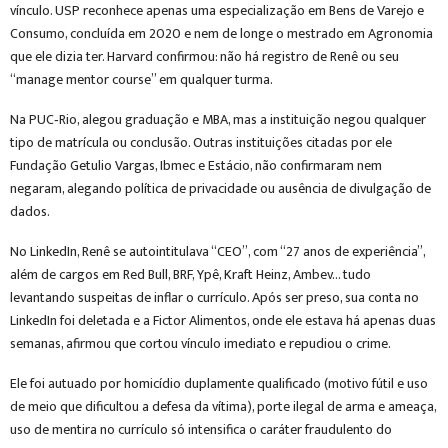
vínculo. USP reconhece apenas uma especialização em Bens de Varejo e
Consumo, concluída em 2020 e nem de longe o mestrado em Agronomia
que ele dizia ter. Harvard confirmou: não há registro de Renê ou seu
“manage mentor course” em qualquer turma.
Na PUC‑Rio, alegou graduação e MBA, mas a instituição negou qualquer
tipo de matrícula ou conclusão. Outras instituições citadas por ele
Fundação Getulio Vargas, Ibmec e Estácio, não confirmaram nem
negaram, alegando política de privacidade ou ausência de divulgação de
dados.
No LinkedIn, Renê se autointitulava “CEO”, com “27 anos de experiência”,
além de cargos em Red Bull, BRF, Ypê, Kraft Heinz, Ambev… tudo
levantando suspeitas de inflar o currículo. Após ser preso, sua conta no
LinkedIn foi deletada e a Fictor Alimentos, onde ele estava há apenas duas
semanas, afirmou que cortou vínculo imediato e repudiou o crime.
Ele foi autuado por homicídio duplamente qualificado (motivo fútil e uso
de meio que dificultou a defesa da vítima), porte ilegal de arma e ameaça,
uso de mentira no currículo só intensifica o caráter fraudulento do