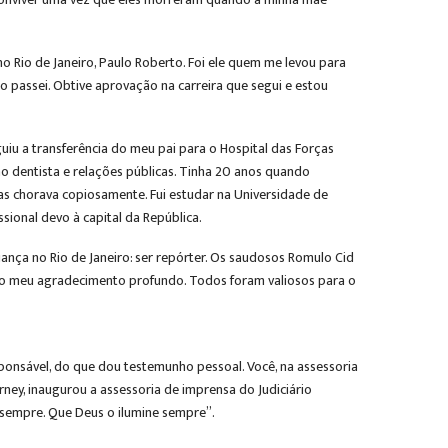
no Rio de Janeiro, Paulo Roberto. Foi ele quem me levou para
ao passei. Obtive aprovação na carreira que segui e estou
uiu a transferência do meu pai para o Hospital das Forças
gião dentista e relações públicas. Tinha 20 anos quando
dias chorava copiosamente. Fui estudar na Universidade de
ssional devo à capital da República.
ança no Rio de Janeiro: ser repórter. Os saudosos Romulo Cid
tas o meu agradecimento profundo. Todos foram valiosos para o
esponsável, do que dou testemunho pessoal. Você, na assessoria
rney, inaugurou a assessoria de imprensa do Judiciário
so sempre. Que Deus o ilumine sempre”.