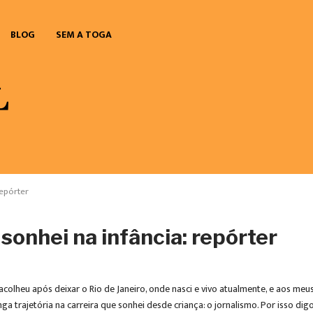
BLOG
SEM A TOGA
repórter
sonhei na infância: repórter
acolheu após deixar o Rio de Janeiro, onde nasci e vivo atualmente, e aos meus
longa trajetória na carreira que sonhei desde criança: o jornalismo. Por isso d