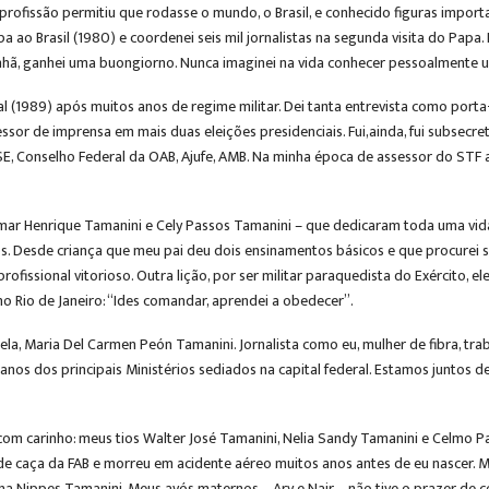
profissão permitiu que rodasse o mundo, o Brasil, e conhecido figuras impo
ao Brasil (1980) e coordenei seis mil jornalistas na segunda visita do Papa. Fu
nhã, ganhei uma buongiorno. Nunca imaginei na vida conhecer pessoalmente 
al (1989) após muitos anos de regime militar. Dei tanta entrevista como por
essor de imprensa em mais duas eleições presidenciais. Fui,ainda, fui subsecr
E, Conselho Federal da OAB, Ajufe, AMB. Na minha época de assessor do STF aj
ar Henrique Tamanini e Cely Passos Tamanini – que dedicaram toda uma vid
s. Desde criança que meu pai deu dois ensinamentos básicos e que procurei segui
um profissional vitorioso. Outra lição, por ser militar paraquedista do Exérci
o Rio de Janeiro: “Ides comandar, aprendei a obedecer”.
 Maria Del Carmen Peón Tamanini. Jornalista como eu, mulher de fibra, trab
anos dos principais Ministérios sediados na capital federal. Estamos juntos
m carinho: meus tios Walter José Tamanini, Nelia Sandy Tamanini e Celmo Pa
to de caça da FAB e morreu em acidente aéreo muitos anos antes de eu nasce
ina Nippes Tamanini. Meus avós maternos – Ary e Nair – não tive o prazer d