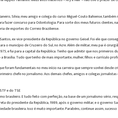
 Janeiro, Silvia; meu amigo e colega do curso Miguel-Couto Bahiense, também 
 para fazer concurso para Odontologia. Para sorte dos meus futuros clientes, n
ria de esportes do Correio Braziliense.
ntos, ex-vice-presidente da República no governo Geisel. Foi ele que conseg
para o município de Cruzeiro do Sul, no Acre. Além de militar, meu pai é cirur
1975, e fui para a capital da República. Tenho que admitir que nos primeiros 
a Brasília. Tudo que tenho de mais importante, mulher, filhos e currículo profi
ue foram fundamentais no meu início na carreira que sempre sonhei desde cri
eu primeiro chefe no jornalismo. Aos demais chefes, amigos e colegas jornalis
 STF e do TSE
smo brasileiro. E tudo feito com perfeição, na base de um jornalismo sério, r
reta do presidente da República, 1989, após o governo militar, e o governo Sa
ociedade brasileira. Isso é muito importante. Parabéns, continue assim, suces