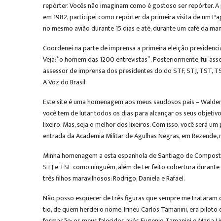
repórter. Vocês não imaginam como é gostoso ser repórter. A 
em 1982, participei como repórter da primeira visita de um Papa 
no mesmo avião durante 15 dias e até, durante um café da ma
Coordenei na parte de imprensa a primeira eleição presidenci
Veja: “o homem das 1200 entrevistas”. Posteriormente, fui ass
assessor de imprensa dos presidentes do do STF, STJ, TST, TS
A Voz do Brasil.
Este site é uma homenagem aos meus saudosos pais – Waldem
você tem de lutar todos os dias para alcançar os seus objetivo
lixeiro. Mas, seja o melhor dos lixeiros. Com isso, você será 
entrada da Academia Militar de Agulhas Negras, em Rezende, n
Minha homenagem a esta espanhola de Santiago de Compostela,
STJ e TSE como ninguém, além de ter feito cobertura durante 
três filhos maravilhosos: Rodrigo, Daniela e Rafael.
Não posso esquecer de três figuras que sempre me trataram co
tio, de quem herdei o nome, Irineu Carlos Tamanini, era pilo
formação: os meus falecidos avós Eugenio Tamanini e Maria L