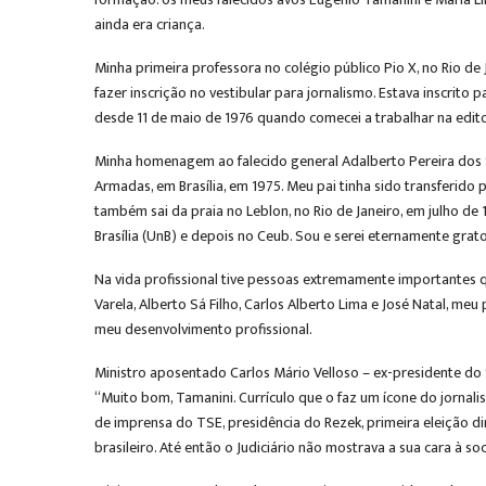
ainda era criança.
Minha primeira professora no colégio público Pio X, no Rio de
fazer inscrição no vestibular para jornalismo. Estava inscrito
desde 11 de maio de 1976 quando comecei a trabalhar na edito
Minha homenagem ao falecido general Adalberto Pereira dos Sa
Armadas, em Brasília, em 1975. Meu pai tinha sido transferido 
também sai da praia no Leblon, no Rio de Janeiro, em julho de 
Brasília (UnB) e depois no Ceub. Sou e serei eternamente grato 
Na vida profissional tive pessoas extremamente importantes q
Varela, Alberto Sá Filho, Carlos Alberto Lima e José Natal, m
meu desenvolvimento profissional.
Ministro aposentado Carlos Mário Velloso – ex-presidente do
“Muito bom, Tamanini. Currículo que o faz um ícone do jornali
de imprensa do TSE, presidência do Rezek, primeira eleição di
brasileiro. Até então o Judiciário não mostrava a sua cara à s