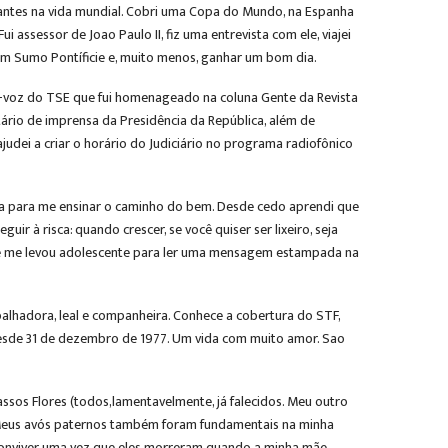
rtantes na vida mundial. Cobri uma Copa do Mundo, na Espanha
i assessor de Joao Paulo II, fiz uma entrevista com ele, viajei
um Sumo Pontíficie e, muito menos, ganhar um bom dia.
ta-voz do TSE que fui homenageado na coluna Gente da Revista
etário de imprensa da Presidência da República, além de
udei a criar o horário do Judiciário no programa radiofônico
a para me ensinar o caminho do bem. Desde cedo aprendi que
r à risca: quando crescer, se você quiser ser lixeiro, seja
to, ele me levou adolescente para ler uma mensagem estampada na
alhadora, leal e companheira. Conhece a cobertura do STF,
 desde 31 de dezembro de 1977. Um vida com muito amor. Sao
ssos Flores (todos,lamentavelmente, já falecidos. Meu outro
r. Meus avós paternos também foram fundamentais na minha
e conviver uma vez que eles morreram quando a minha mãe