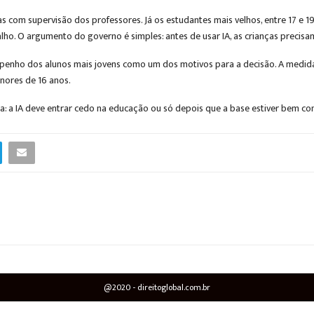
s com supervisão dos professores. Já os estudantes mais velhos, entre 17 e 19
o. O argumento do governo é simples: antes de usar IA, as crianças precisam 
mpenho dos alunos mais jovens como um dos motivos para a decisão. A medi
nores de 16 anos.
 a IA deve entrar cedo na educação ou só depois que a base estiver bem co
@2020 - direitoglobal.com.br