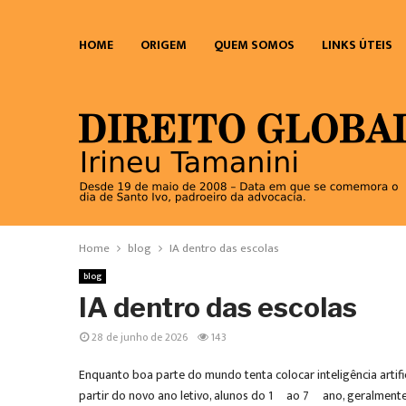
HOME
ORIGEM
QUEM SOMOS
LINKS ÚTEIS
Home
blog
IA dentro das escolas
blog
IA dentro das escolas
28 de junho de 2026
143
Enquanto boa parte do mundo tenta colocar inteligência artific
partir do novo ano letivo, alunos do 1º ao 7º ano, geralmente 