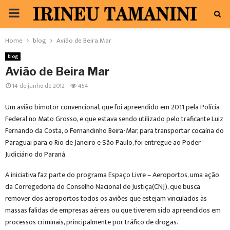
PRIMARY
MENU
Home
blog
Avião de Beira Mar
blog
Avião de Beira Mar
14 de junho de 2012
454
Um avião bimotor convencional, que foi apreendido em 2011 pela Polícia
Federal no Mato Grosso, e que estava sendo utilizado pelo traficante Luiz
Fernando da Costa, o Fernandinho Beira-Mar, para transportar cocaína do
Paraguai para o Rio de Janeiro e São Paulo, foi entregue ao Poder
Judiciário do Paraná.
A iniciativa faz parte do programa Espaço Livre – Aeroportos, uma ação
da Corregedoria do
Conselho Nacional de Justiça
(CNJ), que busca
remover dos aeroportos todos os aviões que estejam vinculados às
massas falidas de empresas aéreas ou que tiverem sido apreendidos em
processos criminais, principalmente por tráfico de drogas.