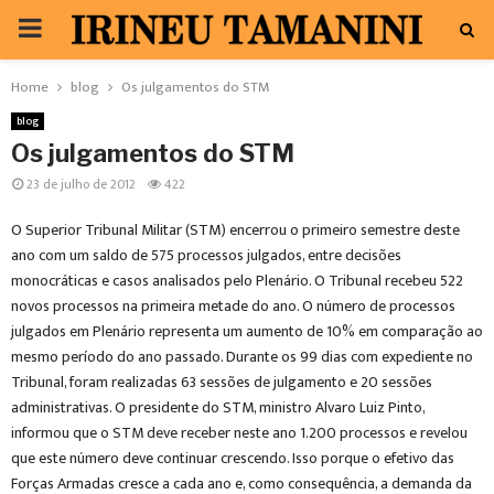
PRIMARY
MENU
Home
blog
Os julgamentos do STM
blog
Os julgamentos do STM
23 de julho de 2012
422
O Superior Tribunal Militar (STM) encerrou o primeiro semestre deste
ano com um saldo de 575 processos julgados, entre decisões
monocráticas e casos analisados pelo Plenário. O Tribunal recebeu 522
novos processos na primeira metade do ano. O número de processos
julgados em Plenário representa um aumento de 10% em comparação ao
mesmo período do ano passado. Durante os 99 dias com expediente no
Tribunal, foram realizadas 63 sessões de julgamento e 20 sessões
administrativas. O presidente do STM, ministro Alvaro Luiz Pinto,
informou que o STM deve receber neste ano 1.200 processos e revelou
que este número deve continuar crescendo. Isso porque o efetivo das
Forças Armadas cresce a cada ano e, como consequência, a demanda da