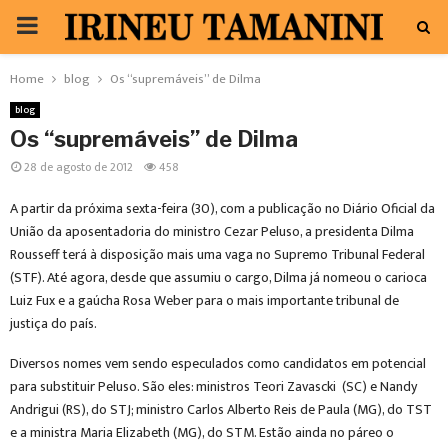
PRIMARY
MENU
Home
blog
Os “supremáveis” de Dilma
blog
Os “supremáveis” de Dilma
28 de agosto de 2012
458
A partir da próxima sexta-feira (30), com a publicação no Diário Oficial da
União da aposentadoria do ministro Cezar Peluso, a presidenta Dilma
Rousseff terá à disposição mais uma vaga no Supremo Tribunal Federal
(STF). Até agora, desde que assumiu o cargo, Dilma já nomeou o carioca
Luiz Fux e a gaúcha Rosa Weber para o mais importante tribunal de
justiça do país.
Diversos nomes vem sendo especulados como candidatos em potencial
para substituir Peluso. São eles: ministros Teori Zavascki (SC) e Nandy
Andrigui (RS), do STJ; ministro Carlos Alberto Reis de Paula (MG), do TST
e a ministra Maria Elizabeth (MG), do STM. Estão ainda no páreo o