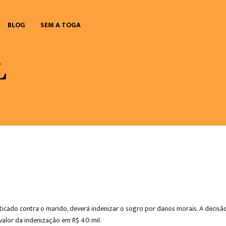
BLOG
SEM A TOGA
o
ticado contra o marido, deverá indenizar o sogro por danos morais. A decisã
valor da indenização em R$ 40 mil.