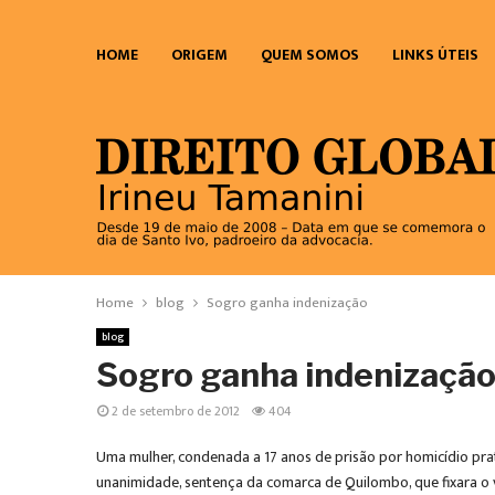
HOME
ORIGEM
QUEM SOMOS
LINKS ÚTEIS
Home
blog
Sogro ganha indenização
blog
Sogro ganha indenizaçã
2 de setembro de 2012
404
Uma mulher, condenada a 17 anos de prisão por homicídio pra
unanimidade, sentença da comarca de Quilombo, que fixara o 