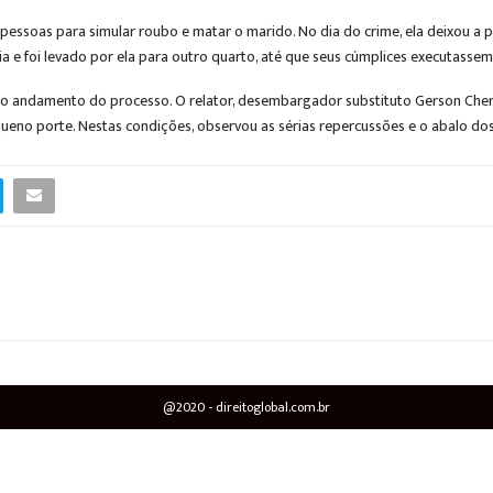
ssoas para simular roubo e matar o marido. No dia do crime, ela deixou a po
ia e foi levado por ela para outro quarto, até que seus cúmplices executasse
 andamento do processo. O relator, desembargador substituto Gerson Cherem 
ueno porte. Nestas condições, observou as sérias repercussões e o abalo dos 
@2020 - direitoglobal.com.br