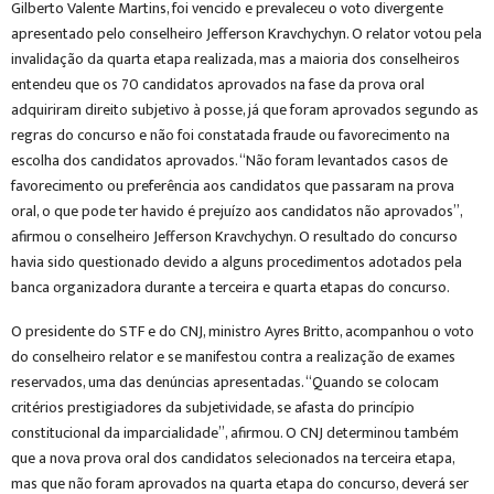
Gilberto Valente Martins, foi vencido e prevaleceu o voto divergente
apresentado pelo conselheiro Jefferson Kravchychyn. O relator votou pela
invalidação da quarta etapa realizada, mas a maioria dos conselheiros
entendeu que os 70 candidatos aprovados na fase da prova oral
adquiriram direito subjetivo à posse, já que foram aprovados segundo as
regras do concurso e não foi constatada fraude ou favorecimento na
escolha dos candidatos aprovados. “Não foram levantados casos de
favorecimento ou preferência aos candidatos que passaram na prova
oral, o que pode ter havido é prejuízo aos candidatos não aprovados”,
afirmou o conselheiro Jefferson Kravchychyn. O resultado do concurso
havia sido questionado devido a alguns procedimentos adotados pela
banca organizadora durante a terceira e quarta etapas do concurso.
O presidente do STF e do CNJ, ministro Ayres Britto, acompanhou o voto
do conselheiro relator e se manifestou contra a realização de exames
reservados, uma das denúncias apresentadas. “Quando se colocam
critérios prestigiadores da subjetividade, se afasta do princípio
constitucional da imparcialidade”, afirmou. O CNJ determinou também
que a nova prova oral dos candidatos selecionados na terceira etapa,
mas que não foram aprovados na quarta etapa do concurso, deverá ser