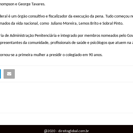
Thompson e George Tavares.
Federal é um órgão consultivo e fiscalizador da execução da pena. Tudo começo
omados da vida nacional, como
Juliano Moreira, Lemos Brito e Sobral Pinto.
taria de Administração Penitenciária e integrado por membros nomeados pelo Gove
presentantes da comunidade, profissionais de saúde e psicólogos que atuem na á
rnou-se a primeira mulher a presidir o colegiado em 90 anos.
@2020 - direitoglobal.com.br