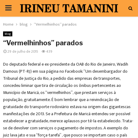
PRIMARY
MENU
Home
blog
“Vermelhinhos” parados
blog
“Vermelhinhos” parados
29 de julho de 2015
439
Do deputado federal e ex-presidente da OAB do Rio de Janeiro, Wadih
Damous (PT-RJ) em sua página no Facebook: “Um desembargador do
Tribunal de Justiça do Rio, a pedido das empresas de transportes,
concedeu liminar que tira de circulação os ônibus pertencentes ao
Município de Maricá, os “vermelhinhos”, que prestam serviços à
população, gratuitamente. É bom lembrar que a reivindicação de
gratuidade do transporte rodoviário estava na origem das gigantescas
manifestações de 2013. Se a Prefeitura de Maricá entendeu ser possível
estabelecer a gratuidade, merece aplausos por tê-la estabelecido. Trata-
se de devolver com serviços o pagamento de impostos. A exemplo do
juiz lava jato e sua “força-tarefa” , que pouco se importam caso o país