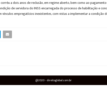
e corréu a dois anos de reclusão, em regime aberto, bem como ao pagamento d
condição de servidora do INSS encarregada do processo de habilitação e conce
m vínculos empregatícios inexistentes, com vistas a implementar a condição 
@2020 - direitoglobal.com.br