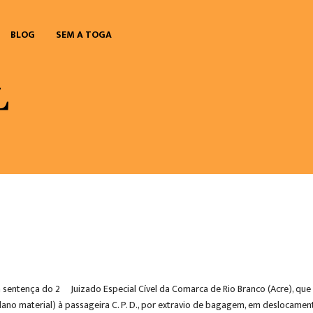
BLOG
SEM A TOGA
a sentença do 2º Juizado Especial Cível da Comarca de Rio Branco (Acre), 
 dano material) à passageira C. P. D., por extravio de bagagem, em deslocam