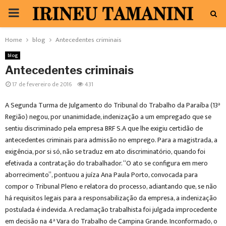
PRIMARY
MENU
Home
blog
Antecedentes criminais
blog
Antecedentes criminais
17 de fevereiro de 2016
431
A Segunda Turma de Julgamento do Tribunal do Trabalho da Paraíba (13ª
Região) negou, por unanimidade, indenização a um empregado que se
sentiu discriminado pela empresa BRF S.A que lhe exigiu certidão de
antecedentes criminais para admissão no emprego. Para a magistrada, a
exigência, por si só, não se traduz em ato discriminatório, quando foi
efetivada a contratação do trabalhador. “O ato se configura em mero
aborrecimento”, pontuou a juíza Ana Paula Porto, convocada para
compor o Tribunal Pleno e relatora do processo, adiantando que, se não
há requisitos legais para a responsabilização da empresa, a indenização
postulada é indevida. A reclamação trabalhista foi julgada improcedente
em decisão na 4ª Vara do Trabalho de Campina Grande. Inconformado, o